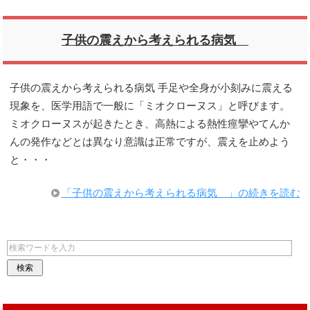
子供の震えから考えられる病気
子供の震えから考えられる病気 手足や全身が小刻みに震える
現象を、医学用語で一般に「ミオクローヌス」と呼びます。
ミオクローヌスが起きたとき、高熱による熱性痙攣やてんか
んの発作などとは異なり意識は正常ですが、震えを止めよう
と・・・
「子供の震えから考えられる病気 」の続きを読む