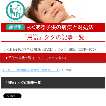
「用語」タグの記事一覧
「よくある子供の病気と対処法（症状別）」のタグ「用語」の記事一覧です
▼子供の症状一覧はこちら（ページ末へ）
よくある子供の病気と対処法（症状別） TOP
用語
「用語」タグの記事一覧