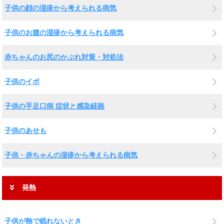
子供の顔の湿疹から考えられる病気
子供のお腹の湿疹から考えられる病気
赤ちゃんのお尻のかぶれ対策・対処法
子供のイボ
子供の手足口病 症状と感染経路
子供のあせも
子供・赤ちゃんの湿疹から考えられる病気
発熱
子供が熱で眠れないとき