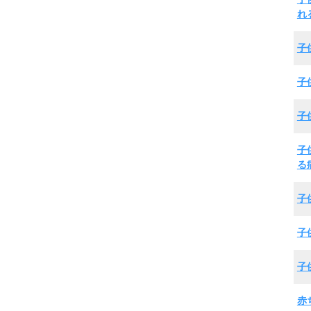
れ
子
子
子
子
る
子
子
子
赤