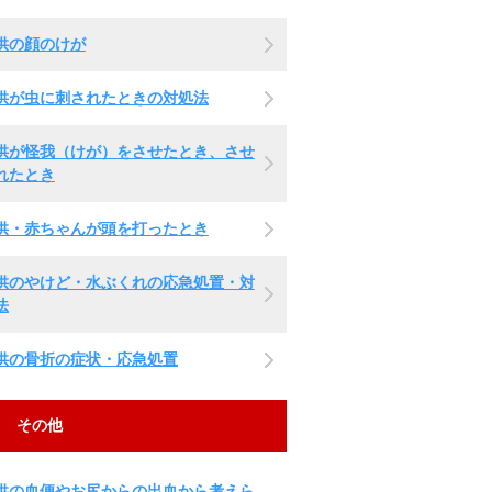
供の顔のけが
供が虫に刺されたときの対処法
供が怪我（けが）をさせたとき、させ
れたとき
供・赤ちゃんが頭を打ったとき
供のやけど・水ぶくれの応急処置・対
法
供の骨折の症状・応急処置
その他
供の血便やお尻からの出血から考えら