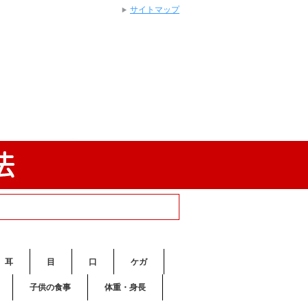
サイトマップ
耳
目
口
ケガ
子供の食事
体重・身長