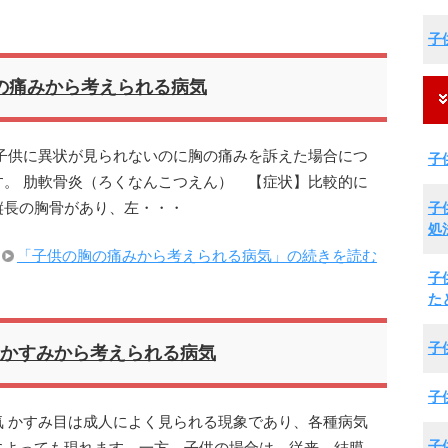
子
の痛みから考えられる病気
子供に異状が見られないのに胸の痛みを訴えた場合につ
子
。 肋軟骨炎（ろくなんこつえん） 【症状】比較的に
子
縦長の胸骨があり、左・・・
処
「子供の胸の痛みから考えられる病気」の続きを読む
子
た
子
かすみから考えられる病気
子
 かすみ目は成人によく見られる現象であり、各種病気
子