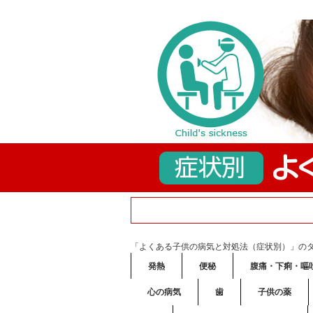
「よくある子供の病気と対処法（症状別）」の
発熱
便秘
腹痛・下痢・嘔
心の病気
歯
子供の薬