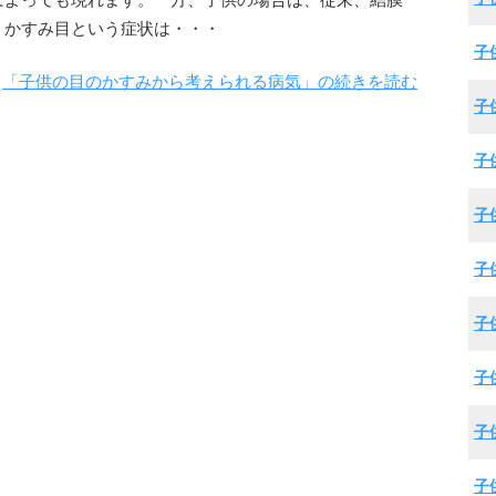
によっても現れます。一方、子供の場合は、従来、結膜
、かすみ目という症状は・・・
子
「子供の目のかすみから考えられる病気」の続きを読む
子
子
子
子
子
子
子
子