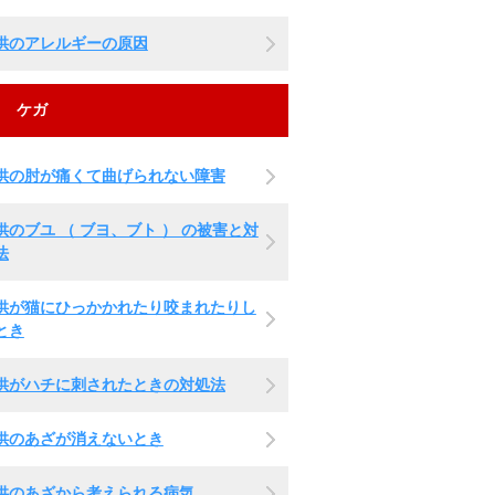
供のアレルギーの原因
ケガ
供の肘が痛くて曲げられない障害
供のブユ （ ブヨ、ブト ） の被害と対
法
供が猫にひっかかれたり咬まれたりし
とき
供がハチに刺されたときの対処法
供のあざが消えないとき
供のあざから考えられる病気