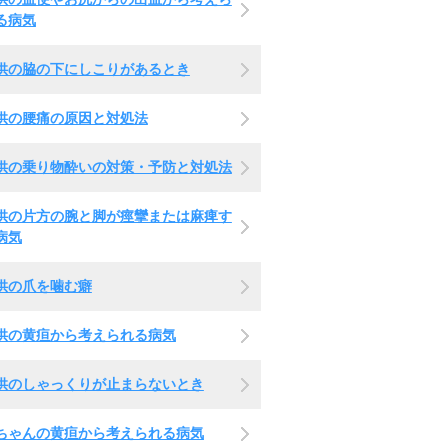
る病気
供の脇の下にしこりがあるとき
供の腰痛の原因と対処法
供の乗り物酔いの対策・予防と対処法
供の片方の腕と脚が痙攣または麻痺す
病気
供の爪を噛む癖
供の黄疸から考えられる病気
供のしゃっくりが止まらないとき
ちゃんの黄疸から考えられる病気