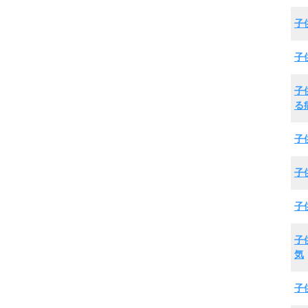
子
子
子
る
子
子
子
子
気
子