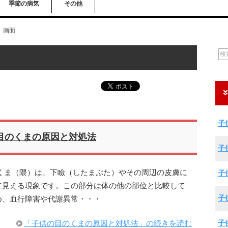
季節の病気
その他
画面
子
目のくまの原因と対処法
子
くま（隈）は、下瞼（したまぶた）やその周辺の皮膚に
子
て見える現象です。この部分は体の他の部位と比較して
子
め、血行障害や代謝異常・・・
子
「子供の目のくまの原因と対処法」の続きを読む