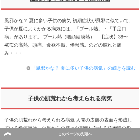
風邪かな？ 夏に多い子供の病気 初期症状が風邪に似ていて、
子供が夏によくかかる病気には、「プール熱」・「手足口
病」があります。 プール熱（咽頭結膜熱） 【症状】38〜
40℃の高熱、頭痛、食欲不振、倦怠感。のどの腫れと痛
み・・・
「風邪かな？ 夏に多い子供の病気」の続きを読む
子供の肌荒れから考えられる病気
子供の肌荒れから考えられる病気 人間の皮膚の表面を形成し
ている角質層は、外界からの様々な刺激に対する防御壁の役
このページの先頭へ
割を担っています。しかし、乳幼児期の角質層の厚みは、成