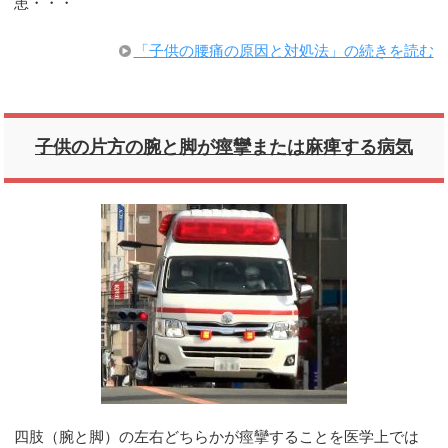
患・・・
「子供の腰痛の原因と対処法」の続きを読む
子供の片方の腕と脚が痙攣または麻痺する病気
四肢（腕と脚）の左右どちらかが痙攣することを医学上では