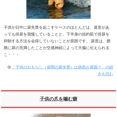
子供が日中に尿失禁を起こすケースのほとんどは、尿意があ
っても排尿を我慢していることと、下半身の括約筋で排尿を
抑制する方法を会得していないことが原因です。 尿意は、膀
胱に尿の充満したことが交感神経によって大脳に伝えられる
こ・・・
「子供のおもらし（昼間の尿失禁）は病気が原因？」の続
きを読む
子供の爪を噛む癖