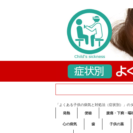
「よくある子供の病気と対処法（症状別）」の
発熱
便秘
腹痛・下痢・嘔
心の病気
歯
子供の薬