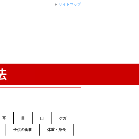
サイトマップ
耳
目
口
ケガ
子供の食事
体重・身長