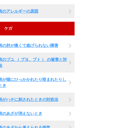
供のアレルギーの原因
ケガ
供の肘が痛くて曲げられない障害
供のブユ （ ブヨ、ブト ） の被害と対
法
供が猫にひっかかれたり咬まれたりし
とき
供がハチに刺されたときの対処法
供のあざが消えないとき
供のあざから考えられる病気