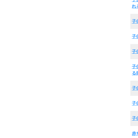
れ
子
子
子
子
る
子
子
子
赤