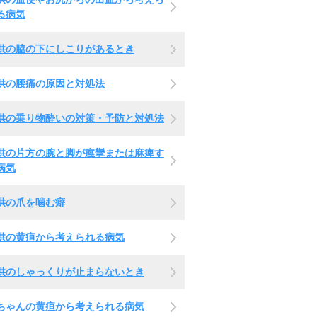
る病気
供の脇の下にしこりがあるとき
供の腰痛の原因と対処法
供の乗り物酔いの対策・予防と対処法
供の片方の腕と脚が痙攣または麻痺す
病気
供の爪を噛む癖
供の黄疸から考えられる病気
供のしゃっくりが止まらないとき
ちゃんの黄疸から考えられる病気