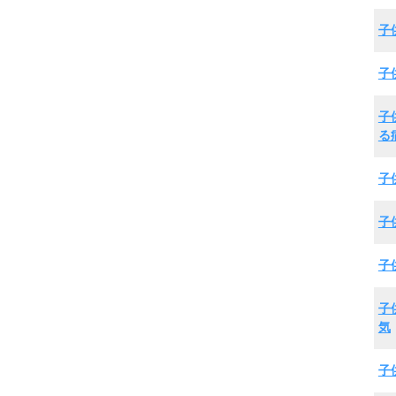
子
子
子
る
子
子
子
子
気
子