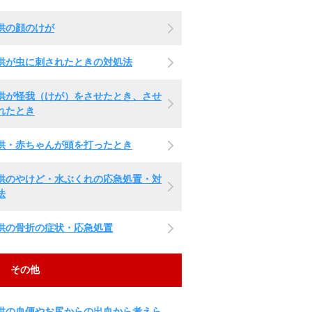
供の顔のけが
供が虫に刺されたときの対処法
供が怪我（けが）をさせたとき、させ
れたとき
供・赤ちゃんが頭を打ったとき
供のやけど・水ぶくれの応急処置・対
法
供の骨折の症状・応急処置
その他
供の血便やお尻からの出血から考えら