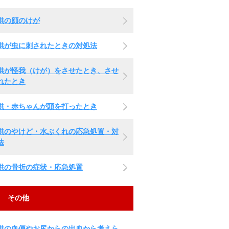
供の顔のけが
供が虫に刺されたときの対処法
供が怪我（けが）をさせたとき、させ
れたとき
供・赤ちゃんが頭を打ったとき
供のやけど・水ぶくれの応急処置・対
法
供の骨折の症状・応急処置
その他
供の血便やお尻からの出血から考えら