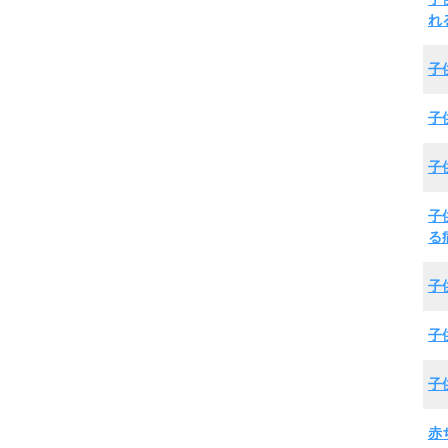
れ
子
子
子
子
る
子
子
子
赤