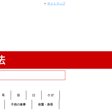
サイトマップ
耳
目
口
ケガ
子供の食事
体重・身長