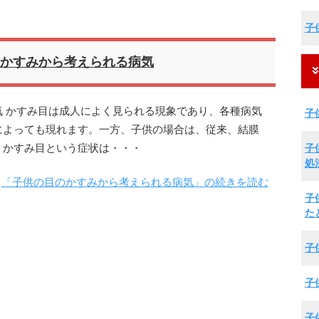
子
かすみから考えられる病気
 かすみ目は成人によく見られる現象であり、各種病気
子
によっても現れます。一方、子供の場合は、従来、結膜
子
、かすみ目という症状は・・・
処
「子供の目のかすみから考えられる病気」の続きを読む
子
た
子
子
子