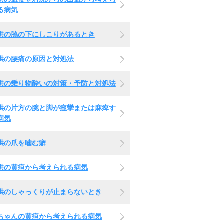
る病気
供の脇の下にしこりがあるとき
供の腰痛の原因と対処法
供の乗り物酔いの対策・予防と対処法
供の片方の腕と脚が痙攣または麻痺す
病気
供の爪を噛む癖
供の黄疸から考えられる病気
供のしゃっくりが止まらないとき
ちゃんの黄疸から考えられる病気