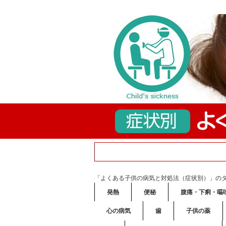
「よくある子供の病気と対処法（症状別）」の
発熱
便秘
腹痛・下痢・嘔
心の病気
歯
子供の薬