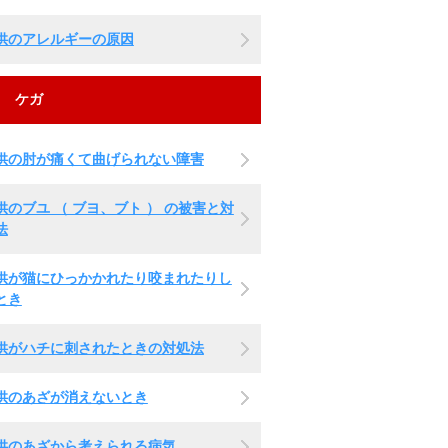
供のアレルギーの原因
ケガ
供の肘が痛くて曲げられない障害
供のブユ （ ブヨ、ブト ） の被害と対
法
供が猫にひっかかれたり咬まれたりし
とき
供がハチに刺されたときの対処法
供のあざが消えないとき
供のあざから考えられる病気