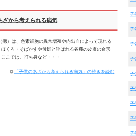
子
あざから考えられる病気
子
（痣）は、色素細胞の異常増殖や内出血によって現れる
子
、ほくろ・そばかすや母斑と呼ばれる各種の皮膚の奇形
、ここでは、打ち身など・・・
子
「子供のあざから考えられる病気」の続きを読む
子
子
子
子
子