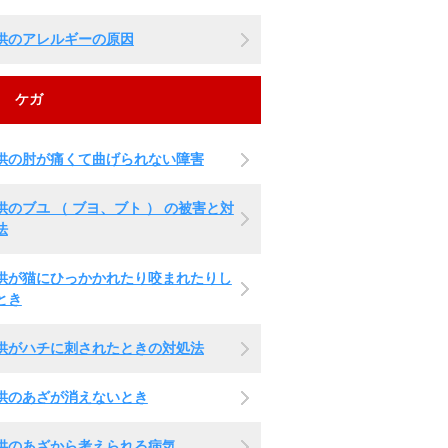
供のアレルギーの原因
ケガ
供の肘が痛くて曲げられない障害
供のブユ （ ブヨ、ブト ） の被害と対
法
供が猫にひっかかれたり咬まれたりし
とき
供がハチに刺されたときの対処法
供のあざが消えないとき
供のあざから考えられる病気