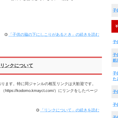
子
「子供の脇の下にしこりがあるとき」の続きを読む
子
子
処
リンクについて
子
た
おります。特に同ジャンルの相互リンクは大歓迎です。
s://kodomo.kmayct.com/）にリンクをしたページ
子
子
「リンクについて」の続きを読む
子