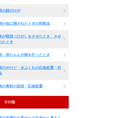
供の顔のけが
供が虫に刺されたときの対処法
供が怪我（けが）をさせたとき、させ
れたとき
供・赤ちゃんが頭を打ったとき
供のやけど・水ぶくれの応急処置・対
法
供の骨折の症状・応急処置
その他
供の血便やお尻からの出血から考えら