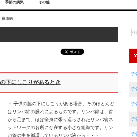
季節の病気
その他
白血病
子
の下にしこりがあるとき
子
・ 子供の脇の下にしこりがある場合、そのほとんど
子
はリンパ節の腫れによるものです。リンパ節は、首
子
から足まで、ほぼ全身に張り巡らされたリンパ管ネ
ットワークの各所に存在する小さな組織です。リン
子
パ管の中を循環しているリンパ液から・・・