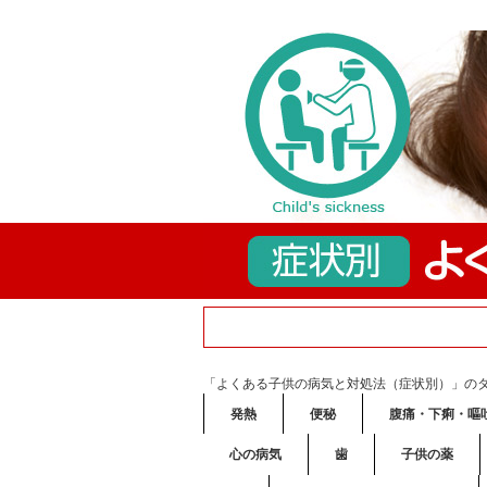
「よくある子供の病気と対処法（症状別）」の
発熱
便秘
腹痛・下痢・嘔
心の病気
歯
子供の薬