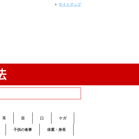
サイトマップ
耳
目
口
ケガ
子供の食事
体重・身長