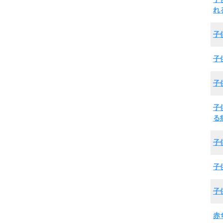
れ
子
子
子
子
る
子
子
子
赤