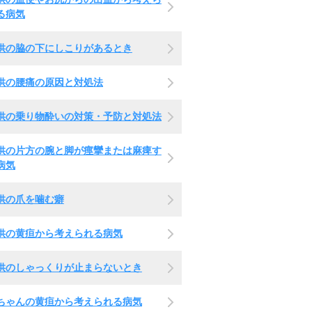
る病気
供の脇の下にしこりがあるとき
供の腰痛の原因と対処法
供の乗り物酔いの対策・予防と対処法
供の片方の腕と脚が痙攣または麻痺す
病気
供の爪を噛む癖
供の黄疸から考えられる病気
供のしゃっくりが止まらないとき
ちゃんの黄疸から考えられる病気