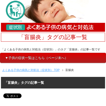
「盲腸炎」タグの記事一覧
「よくある子供の病気と対処法（症状別）」のタグ「盲腸炎」の記事一覧です
▼子供の症状一覧はこちら（ページ末へ）
よくある子供の病気と対処法（症状別） TOP
盲腸炎
「盲腸炎」タグの記事一覧