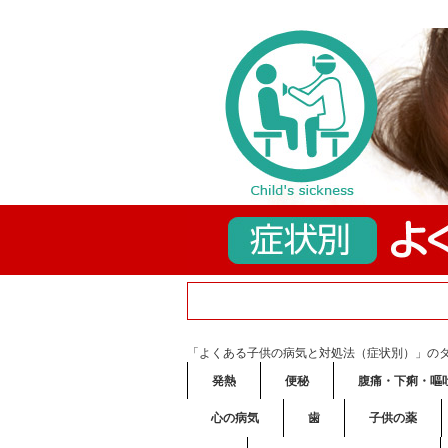
「よくある子供の病気と対処法（症状別）」の
発熱
便秘
腹痛・下痢・嘔
心の病気
歯
子供の薬