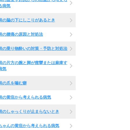
る病気
供の脇の下にしこりがあるとき
供の腰痛の原因と対処法
供の乗り物酔いの対策・予防と対処法
供の片方の腕と脚が痙攣または麻痺す
病気
供の爪を噛む癖
供の黄疸から考えられる病気
供のしゃっくりが止まらないとき
ちゃんの黄疸から考えられる病気