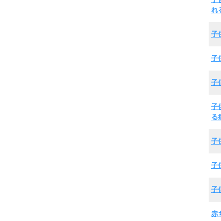
れ
子
子
子
子
る
子
子
子
赤