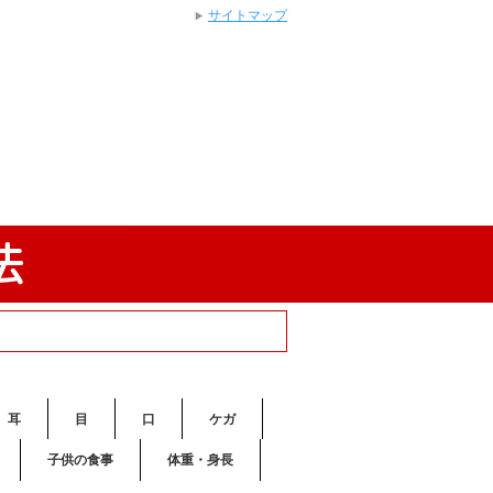
サイトマップ
耳
目
口
ケガ
子供の食事
体重・身長