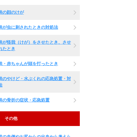
供の顔のけが
供が虫に刺されたときの対処法
供が怪我（けが）をさせたとき、させ
れたとき
供・赤ちゃんが頭を打ったとき
供のやけど・水ぶくれの応急処置・対
法
供の骨折の症状・応急処置
その他
供の血便やお尻からの出血から考えら