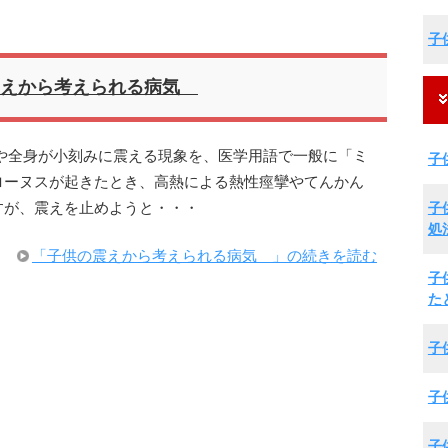
子
震えから考えられる病気
や全身が小刻みに震える現象を、医学用語で一般に「ミ
子
ローヌスが起きたとき、高熱による熱性痙攣やてんかん
子
すが、震えを止めようと・・・
処
「子供の震えから考えられる病気 」の続きを読む
子
た
子
子
子