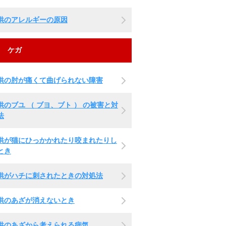
供のアレルギーの原因
ケガ
供の肘が痛くて曲げられない障害
供のブユ （ ブヨ、ブト ） の被害と対
法
供が猫にひっかかれたり咬まれたりし
とき
供がハチに刺されたときの対処法
供のあざが消えないとき
供のあざから考えられる病気