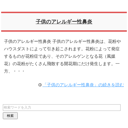
子供のアレルギー性鼻炎
子供のアレルギー性鼻炎 子供のアレルギー性鼻炎は、花粉や
ハウスダストによって引き起こされます。花粉によって発症
するものが花粉症であり、そのアレルゲンとなる花（風媒
花）の花粉がたくさん飛散する開花期にだけ発生します。一
方、・・・
「子供のアレルギー性鼻炎」の続きを読む