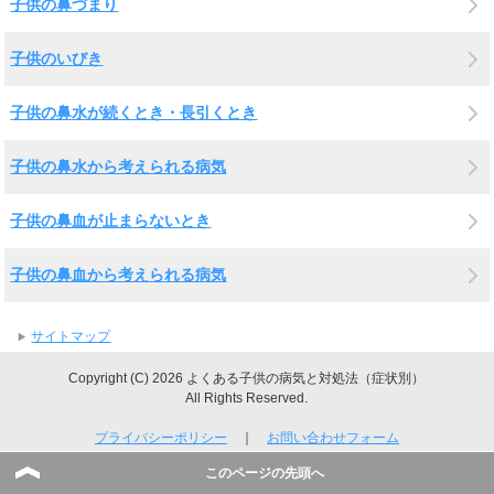
子供の鼻づまり
子供のいびき
子供の鼻水が続くとき・長引くとき
子供の鼻水から考えられる病気
子供の鼻血が止まらないとき
子供の鼻血から考えられる病気
サイトマップ
Copyright (C) 2026 よくある子供の病気と対処法（症状別）
All Rights Reserved.
プライバシーポリシー
｜
お問い合わせフォーム
このページの先頭へ