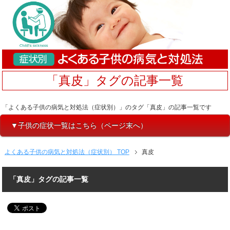
「真皮」タグの記事一覧
「よくある子供の病気と対処法（症状別）」のタグ「真皮」の記事一覧です
▼子供の症状一覧はこちら（ページ末へ）
よくある子供の病気と対処法（症状別） TOP
真皮
「真皮」タグの記事一覧