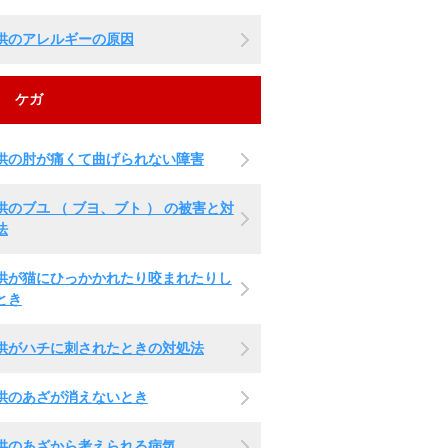
供のアレルギーの原因
ケガ
供の肘が痛くて曲げられない障害
供のブユ （ ブヨ、ブト ） の被害と対
法
供が猫にひっかかれたり咬まれたりし
とき
供がハチに刺されたときの対処法
供のあざが消えないとき
供のあざから考えられる病気