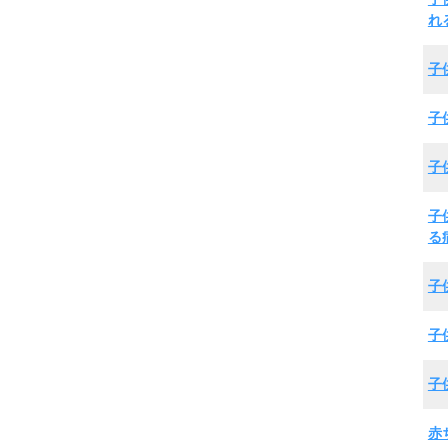
れ
子
子
子
子
る
子
子
子
赤