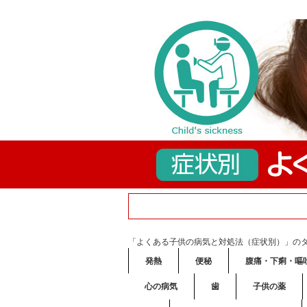
「よくある子供の病気と対処法（症状別）」の
発熱
便秘
腹痛・下痢・嘔
心の病気
歯
子供の薬