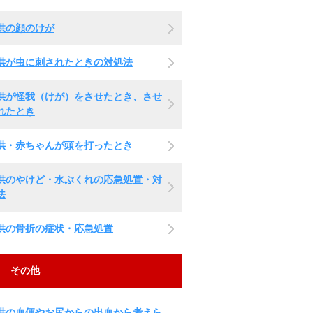
供の顔のけが
供が虫に刺されたときの対処法
供が怪我（けが）をさせたとき、させ
れたとき
供・赤ちゃんが頭を打ったとき
供のやけど・水ぶくれの応急処置・対
法
供の骨折の症状・応急処置
その他
供の血便やお尻からの出血から考えら