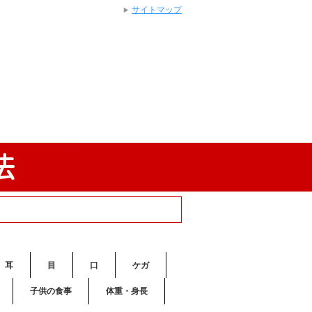
サイトマップ
耳
目
口
ケガ
子供の食事
体重・身長