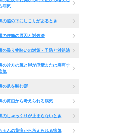
る病気
供の脇の下にしこりがあるとき
供の腰痛の原因と対処法
供の乗り物酔いの対策・予防と対処法
供の片方の腕と脚が痙攣または麻痺す
病気
供の爪を噛む癖
供の黄疸から考えられる病気
供のしゃっくりが止まらないとき
ちゃんの黄疸から考えられる病気