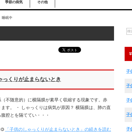
季節の病気
その他
睡眠中
子
ゃっくりが止まらないとき
子
係（不随意的）に横隔膜が素早く収縮する現象です。赤
子
ます。 ・ しゃっくりは病気が原因？ 横隔膜は、肺の直
子
る腹腔とを隔ててい・・・
子
「子供のしゃっくりが止まらないとき」の続きを読む