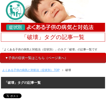
「破壊」タグの記事一覧
「よくある子供の病気と対処法（症状別）」のタグ「破壊」の記事一覧です
▼子供の症状一覧はこちら（ページ末へ）
よくある子供の病気と対処法（症状別） TOP
破壊
「破壊」タグの記事一覧