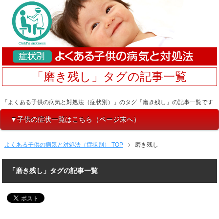
「磨き残し」タグの記事一覧
「よくある子供の病気と対処法（症状別）」のタグ「磨き残し」の記事一覧です
▼子供の症状一覧はこちら（ページ末へ）
よくある子供の病気と対処法（症状別） TOP
磨き残し
「磨き残し」タグの記事一覧