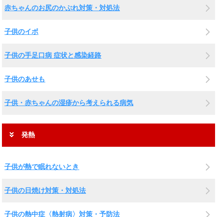
赤ちゃんのお尻のかぶれ対策・対処法
子供のイボ
子供の手足口病 症状と感染経路
子供のあせも
子供・赤ちゃんの湿疹から考えられる病気
発熱
子供が熱で眠れないとき
子供の日焼け対策・対処法
子供の熱中症〈熱射病〉対策・予防法