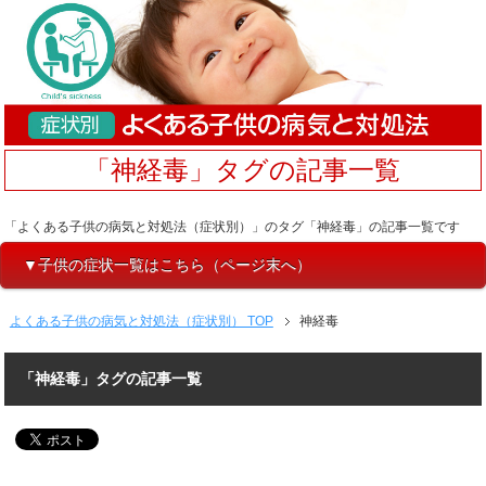
「神経毒」タグの記事一覧
「よくある子供の病気と対処法（症状別）」のタグ「神経毒」の記事一覧です
▼子供の症状一覧はこちら（ページ末へ）
よくある子供の病気と対処法（症状別） TOP
神経毒
「神経毒」タグの記事一覧