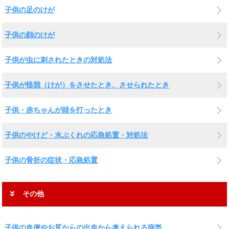
子供の足のけが
子供の顔のけが
子供が虫に刺されたときの対処法
子供が怪我（けが）をさせたとき、させられたとき
子供・赤ちゃんが頭を打ったとき
子供のやけど・水ぶくれの応急処置・対処法
子供の骨折の症状・応急処置
その他
子供の血便やお尻からの出血から考えられる病気