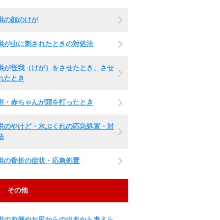
供の顔のけが
供が虫に刺されたときの対処法
供が怪我（けが）をさせたとき、させ
れたとき
供・赤ちゃんが頭を打ったとき
供のやけど・水ぶくれの応急処置・対
法
供の骨折の症状・応急処置
その他
供の血便やお尻からの出血から考えら