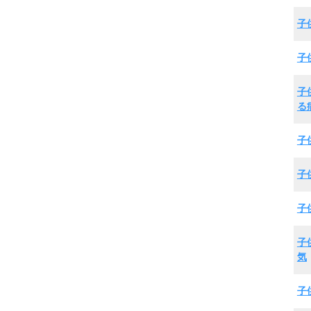
子
子
子
る
子
子
子
子
気
子