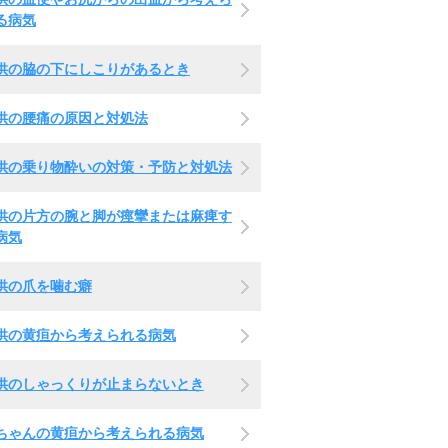
る病気
供の脇の下にしこりがあるとき
供の腰痛の原因と対処法
供の乗り物酔いの対策・予防と対処法
供の片方の腕と脚が痙攣または麻痺す
病気
供の爪を噛む癖
供の黄疸から考えられる病気
供のしゃっくりが止まらないとき
ちゃんの黄疸から考えられる病気