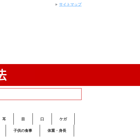
サイトマップ
耳
目
口
ケガ
子供の食事
体重・身長