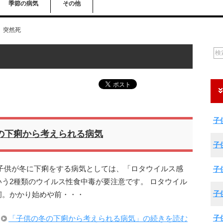
季節の病気
その他
突然死
子
の下痢から考えられる病気
子
子供が冬に下痢をする病気としては、「ロタウイルス感
子
う2種類のウイルス性食中毒が要注意です。 ロタウイル
子
痢。かかり始めや前・・・
子
「子供の冬の下痢から考えられる病気」の続きを読む