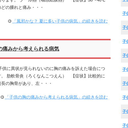
ります。 プール熱（咽頭結膜熱） 【症状】38〜40℃
のどの腫れと痛み・・・
子
「風邪かな？ 夏に多い子供の病気」の続きを読む
子
子
の痛みから考えられる病気
子
子供に異状が見られないのに胸の痛みを訴えた場合につ
子
。 肋軟骨炎（ろくなんこつえん） 【症状】比較的に
縦長の胸骨があり、左・・・
子
「子供の胸の痛みから考えられる病気」の続きを読む
子
子
子