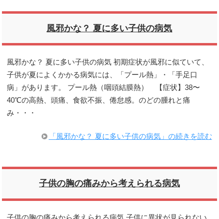
風邪かな？ 夏に多い子供の病気
風邪かな？ 夏に多い子供の病気 初期症状が風邪に似ていて、
子供が夏によくかかる病気には、「プール熱」・「手足口
病」があります。 プール熱（咽頭結膜熱） 【症状】38〜
40℃の高熱、頭痛、食欲不振、倦怠感。のどの腫れと痛
み・・・
「風邪かな？ 夏に多い子供の病気」の続きを読む
子供の胸の痛みから考えられる病気
子供の胸の痛みから考えられる病気 子供に異状が見られない