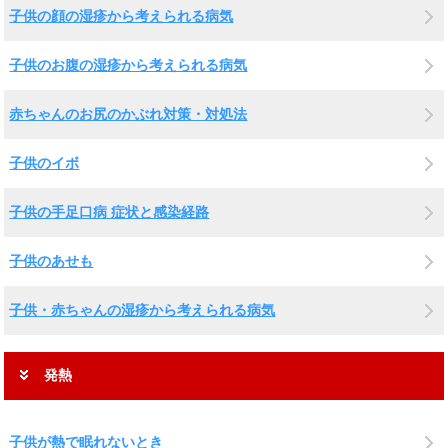
子供の顔の湿疹から考えられる病気
子供のお腹の湿疹から考えられる病気
赤ちゃんのお尻のかぶれ対策・対処法
子供のイボ
子供の手足口病 症状と感染経路
子供のあせも
子供・赤ちゃんの湿疹から考えられる病気
発熱
子供が熱で眠れないとき