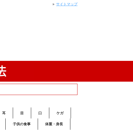
サイトマップ
耳
目
口
ケガ
子供の食事
体重・身長