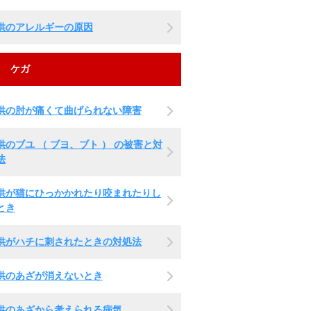
供のアレルギーの原因
ケガ
供の肘が痛くて曲げられない障害
供のブユ （ ブヨ、ブト ） の被害と対
法
供が猫にひっかかれたり咬まれたりし
とき
供がハチに刺されたときの対処法
供のあざが消えないとき
供のあざから考えられる病気