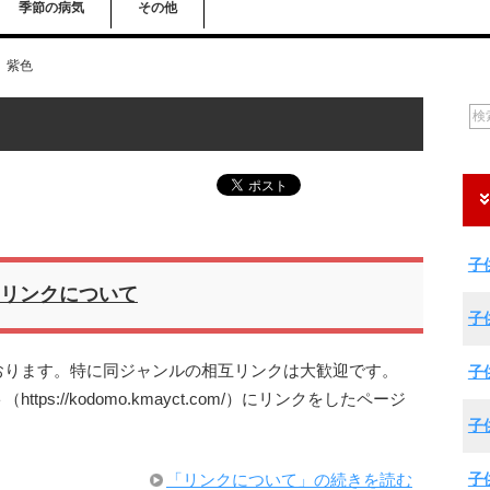
季節の病気
その他
紫色
子
リンクについて
子
おります。特に同ジャンルの相互リンクは大歓迎です。
子
s://kodomo.kmayct.com/）にリンクをしたページ
子
子
「リンクについて」の続きを読む