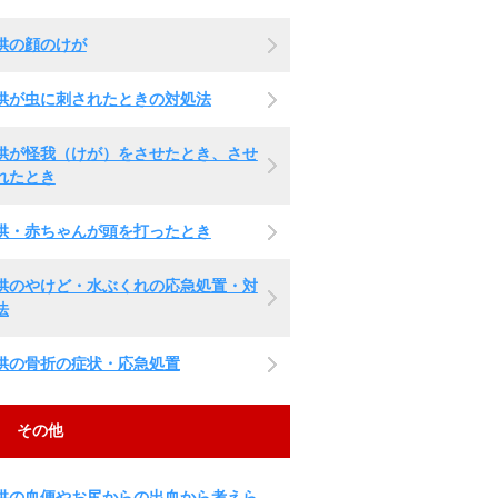
供の顔のけが
供が虫に刺されたときの対処法
供が怪我（けが）をさせたとき、させ
れたとき
供・赤ちゃんが頭を打ったとき
供のやけど・水ぶくれの応急処置・対
法
供の骨折の症状・応急処置
その他
供の血便やお尻からの出血から考えら