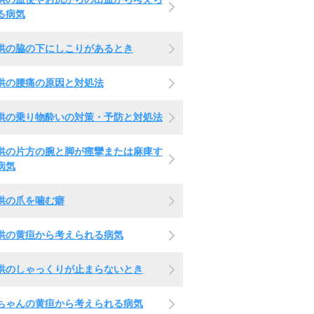
る病気
供の脇の下にしこりがあるとき
供の腰痛の原因と対処法
供の乗り物酔いの対策・予防と対処法
供の片方の腕と脚が痙攣または麻痺す
病気
供の爪を噛む癖
供の黄疸から考えられる病気
供のしゃっくりが止まらないとき
ちゃんの黄疸から考えられる病気