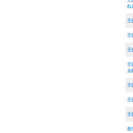
れ
子
子
子
子
る
子
子
子
赤