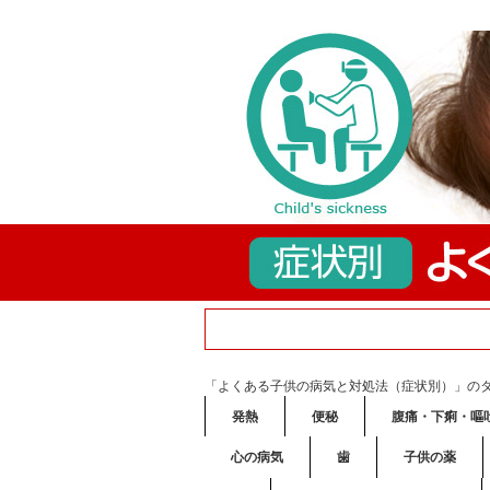
「よくある子供の病気と対処法（症状別）」の
発熱
便秘
腹痛・下痢・嘔
心の病気
歯
子供の薬