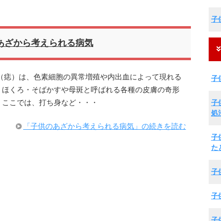
子
あざから考えられる病気
（痣）は、色素細胞の異常増殖や内出血によって現れる
子
、ほくろ・そばかすや母斑と呼ばれる各種の皮膚の奇形
子
、ここでは、打ち身など・・・
処
「子供のあざから考えられる病気」の続きを読む
子
た
子
子
子