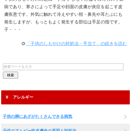
病であり、寒さによって手足や顔面の皮膚が炎症を起こす皮
膚疾患です。外気に触れて冷えやすい頬・鼻先や耳たぶにも
発生しますが、もっともよく発生する部位は手足の指です。
子・・・
「子供のしもやけの対処法・手当て」の続きを読む
アレルギー
子供の脚にあざがたくさんできる病気
子供のアトピー性皮膚炎の原因と対処法