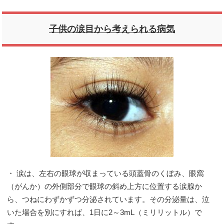
子供の涙目から考えられる病気
・ 涙は、左右の眼球が収まっている頭蓋骨のくぼみ、眼窩
（がんか）の外側部分で眼球の斜め上方に位置する涙腺か
ら、つねにわずかずつ分泌されています。その分泌量は、泣
いた場合を別にすれば、1日に2～3mL（ミリリットル）で