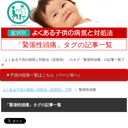
「緊張性頭痛」タグの記事一覧
「よくある子供の病気と対処法（症状別）」のタグ「緊張性頭痛」の記事一覧で
す
▼子供の症状一覧はこちら（ページ末へ）
よくある子供の病気と対処法（症状別） TOP
緊張性頭痛
「緊張性頭痛」タグの記事一覧