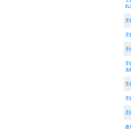
れ
子
子
子
子
る
子
子
子
赤