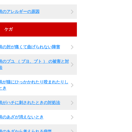
供のアレルギーの原因
ケガ
供の肘が痛くて曲げられない障害
供のブユ （ ブヨ、ブト ） の被害と対
法
供が猫にひっかかれたり咬まれたりし
とき
供がハチに刺されたときの対処法
供のあざが消えないとき
供のあざから考えられる病気