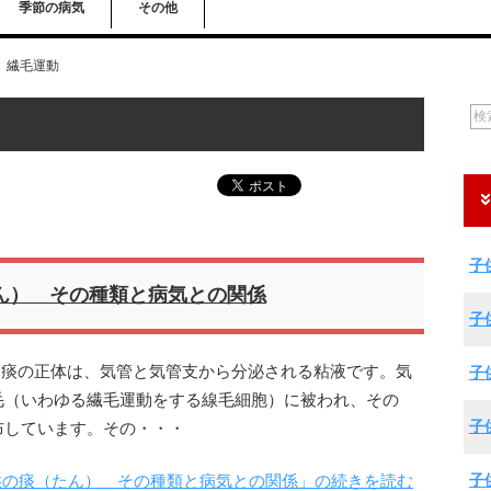
季節の病気
その他
繊毛運動
子
ん） その種類と病気との関係
子
液 痰の正体は、気管と気管支から分泌される粘液です。気
子
毛（いわゆる繊毛運動をする線毛細胞）に被われ、その
子
布しています。その・・・
子
供の痰（たん） その種類と病気との関係」の続きを読む