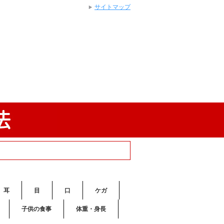
サイトマップ
耳
目
口
ケガ
子供の食事
体重・身長