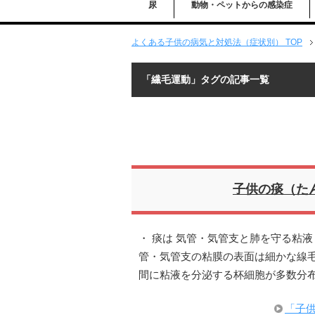
尿
動物・ペットからの感染症
よくある子供の病気と対処法（症状別） TOP
「繊毛運動」タグの記事一覧
子供の痰（た
・ 痰は 気管・気管支と肺を守る粘
管・気管支の粘膜の表面は細かな線
間に粘液を分泌する杯細胞が多数分
「子