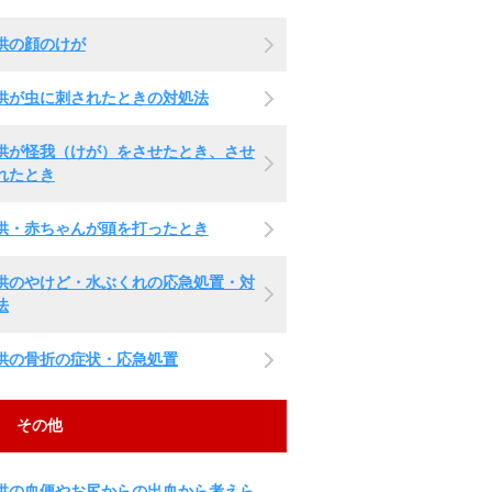
供の顔のけが
供が虫に刺されたときの対処法
供が怪我（けが）をさせたとき、させ
れたとき
供・赤ちゃんが頭を打ったとき
供のやけど・水ぶくれの応急処置・対
法
供の骨折の症状・応急処置
その他
供の血便やお尻からの出血から考えら