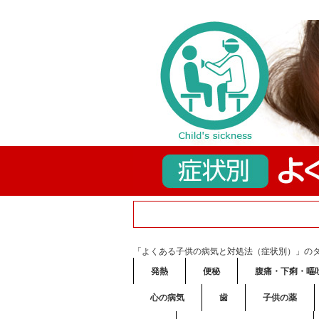
「よくある子供の病気と対処法（症状別）」の
発熱
便秘
腹痛・下痢・嘔
心の病気
歯
子供の薬