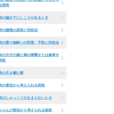
る病気
供の脇の下にしこりがあるとき
供の腰痛の原因と対処法
供の乗り物酔いの対策・予防と対処法
供の片方の腕と脚が痙攣または麻痺す
病気
供の爪を噛む癖
供の黄疸から考えられる病気
供のしゃっくりが止まらないとき
ちゃんの黄疸から考えられる病気