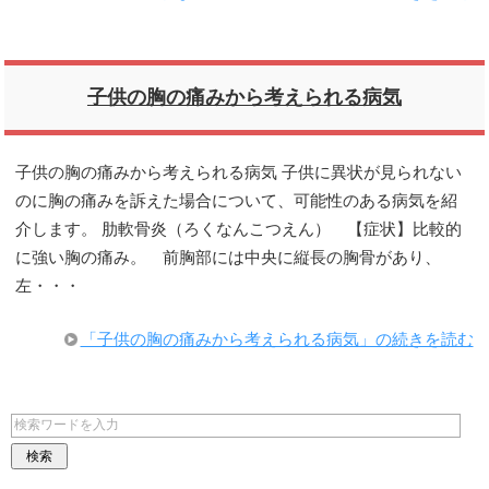
子供の胸の痛みから考えられる病気
子供の胸の痛みから考えられる病気 子供に異状が見られない
のに胸の痛みを訴えた場合について、可能性のある病気を紹
介します。 肋軟骨炎（ろくなんこつえん） 【症状】比較的
に強い胸の痛み。 前胸部には中央に縦長の胸骨があり、
左・・・
「子供の胸の痛みから考えられる病気」の続きを読む