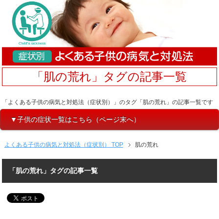
「肌の荒れ」タグの記事一覧
「よくある子供の病気と対処法（症状別）」のタグ「肌の荒れ」の記事一覧です
▼子供の症状一覧はこちら（ページ末へ）
よくある子供の病気と対処法（症状別） TOP
肌の荒れ
「肌の荒れ」タグの記事一覧