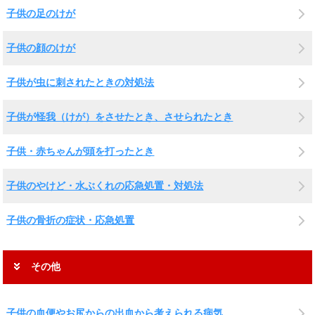
子供の足のけが
子供の顔のけが
子供が虫に刺されたときの対処法
子供が怪我（けが）をさせたとき、させられたとき
子供・赤ちゃんが頭を打ったとき
子供のやけど・水ぶくれの応急処置・対処法
子供の骨折の症状・応急処置
その他
子供の血便やお尻からの出血から考えられる病気