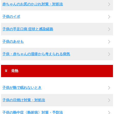
赤ちゃんのお尻のかぶれ対策・対処法
子供のイボ
子供の手足口病 症状と感染経路
子供のあせも
子供・赤ちゃんの湿疹から考えられる病気
発熱
子供が熱で眠れないとき
子供の日焼け対策・対処法
子供の熱中症〈熱射病〉対策・予防法