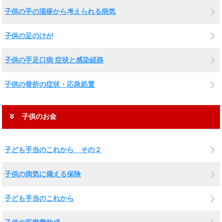
子供の手の湿疹から考えられる病気
子供の足のけが
子供の手足口病 症状と感染経路
子供の骨折の症状・応急処置
子供のお金
子ども手当のこれから その２
子供の病気に備える保険
子ども手当のこれから