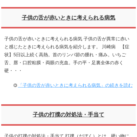
子供の舌が赤いときに考えられる病気
子供の舌が赤いときに考えられる病気 子供の舌が異常に赤い
と感じたときに考えられる病気を紹介します。 川崎病 【症
状】5日以上続く高熱。首のリンパ節の腫れ・痛み。いちご
舌、唇・口腔粘膜・両眼の充血。手の平・足裏全体の赤く
硬・・・
「子供の舌が赤いときに考えられる病気」の続きを読む
子供の打撲の対処法・手当て
子供の打撲の対処法・手当て 打撲（だぼく）とは、硬い物に