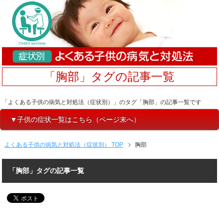
「胸部」タグの記事一覧
「よくある子供の病気と対処法（症状別）」のタグ「胸部」の記事一覧です
▼子供の症状一覧はこちら（ページ末へ）
よくある子供の病気と対処法（症状別） TOP
胸部
「胸部」タグの記事一覧