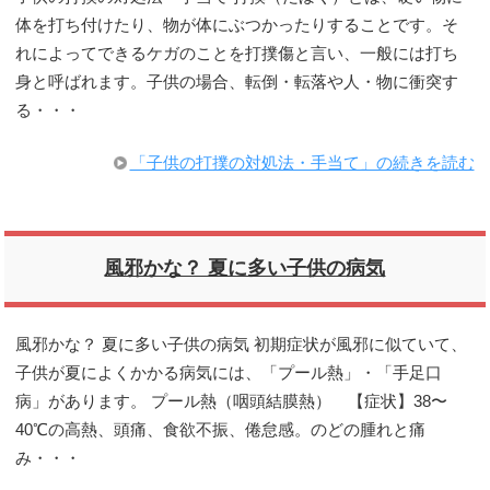
体を打ち付けたり、物が体にぶつかったりすることです。そ
れによってできるケガのことを打撲傷と言い、一般には打ち
身と呼ばれます。子供の場合、転倒・転落や人・物に衝突す
る・・・
「子供の打撲の対処法・手当て」の続きを読む
風邪かな？ 夏に多い子供の病気
風邪かな？ 夏に多い子供の病気 初期症状が風邪に似ていて、
子供が夏によくかかる病気には、「プール熱」・「手足口
病」があります。 プール熱（咽頭結膜熱） 【症状】38〜
40℃の高熱、頭痛、食欲不振、倦怠感。のどの腫れと痛
み・・・