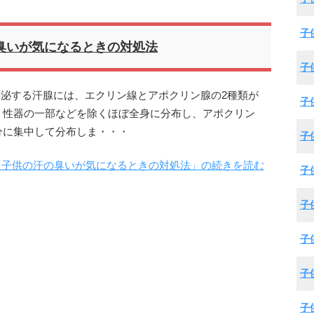
子
臭いが気になるときの対処法
子
分泌する汗腺には、エクリン線とアポクリン腺の2種類が
子
・性器の一部などを除くほぼ全身に分布し、アポクリン
分に集中して分布しま・・・
子
「子供の汗の臭いが気になるときの対処法」の続きを読む
子
子
子
子
子