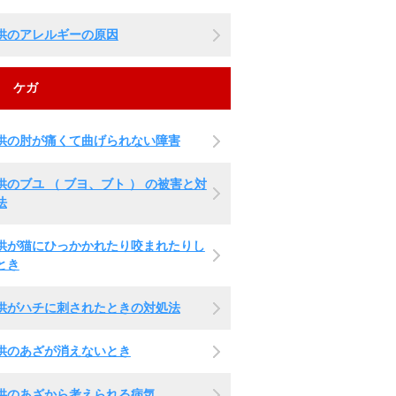
供のアレルギーの原因
ケガ
供の肘が痛くて曲げられない障害
供のブユ （ ブヨ、ブト ） の被害と対
法
供が猫にひっかかれたり咬まれたりし
とき
供がハチに刺されたときの対処法
供のあざが消えないとき
供のあざから考えられる病気