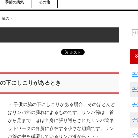
季節の病気
その他
脇の下
子
の下にしこりがあるとき
子
・ 子供の脇の下にしこりがある場合、そのほとんど
子
はリンパ節の腫れによるものです。リンパ節は、首
子
から足まで、ほぼ全身に張り巡らされたリンパ管ネ
ットワークの各所に存在する小さな組織です。リン
子
パ管の中を循環しているリンパ液から・・・