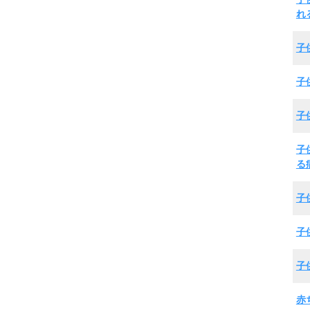
れ
子
子
子
子
る
子
子
子
赤