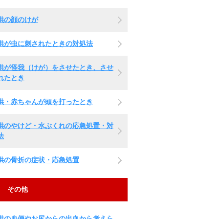
供の顔のけが
供が虫に刺されたときの対処法
供が怪我（けが）をさせたとき、させ
れたとき
供・赤ちゃんが頭を打ったとき
供のやけど・水ぶくれの応急処置・対
法
供の骨折の症状・応急処置
その他
供の血便やお尻からの出血から考えら