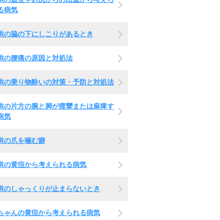
る病気
供の脇の下にしこりがあるとき
供の腰痛の原因と対処法
供の乗り物酔いの対策・予防と対処法
供の片方の腕と脚が痙攣または麻痺す
病気
供の爪を噛む癖
供の黄疸から考えられる病気
供のしゃっくりが止まらないとき
ちゃんの黄疸から考えられる病気