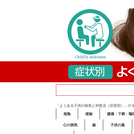
「よくある子供の病気と対処法（症状別）」の
発熱
便秘
腹痛・下痢・嘔
心の病気
歯
子供の薬