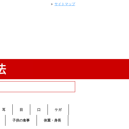
サイトマップ
耳
目
口
ケガ
子供の食事
体重・身長