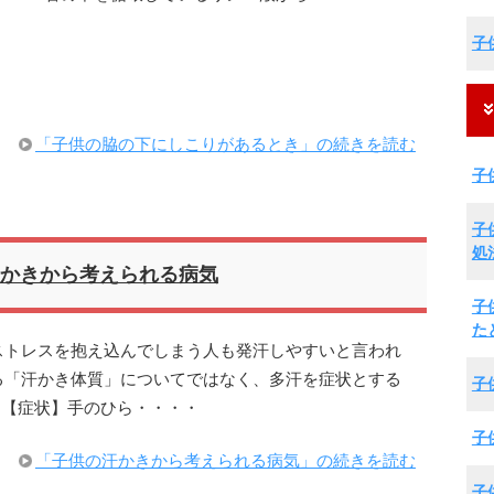
子
「子供の脇の下にしこりがあるとき」の続きを読む
子
子
処
かきから考えられる病気
子
た
ストレスを抱え込んでしまう人も発汗しやすいと言われ
る「汗かき体質」についてではなく、多汗を症状とする
子
 【症状】手のひら・・・・
子
「子供の汗かきから考えられる病気」の続きを読む
子