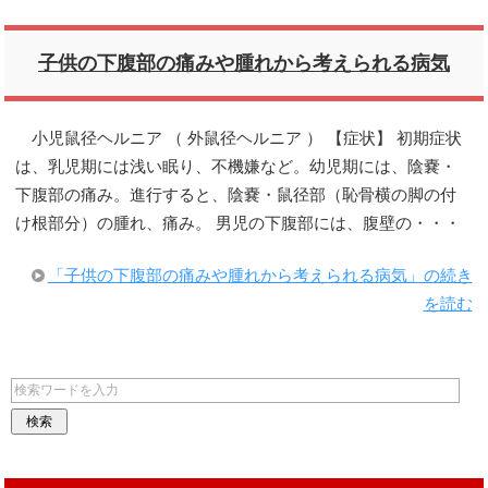
子供の下腹部の痛みや腫れから考えられる病気
小児鼠径ヘルニア （ 外鼠径ヘルニア ） 【症状】 初期症状
は、乳児期には浅い眠り、不機嫌など。幼児期には、陰嚢・
下腹部の痛み。進行すると、陰嚢・鼠径部（恥骨横の脚の付
け根部分）の腫れ、痛み。 男児の下腹部には、腹壁の・・・
「子供の下腹部の痛みや腫れから考えられる病気」の続き
を読む