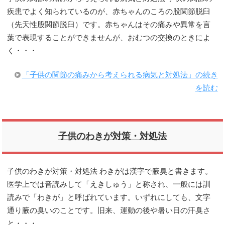
疾患でよく知られているのが、赤ちゃんのころの股関節脱臼
（先天性股関節脱臼）です。赤ちゃんはその痛みや異常を言
葉で表現することができませんが、おむつの交換のときによ
く・・・
「子供の関節の痛みから考えられる病気と対処法」の続き
を読む
子供のわきが対策・対処法
子供のわきが対策・対処法 わきがは漢字で腋臭と書きます。
医学上では音読みして「えきしゅう」と称され、一般には訓
読みで「わきが」と呼ばれています。いずれにしても、文字
通り腋の臭いのことです。旧来、運動の後や暑い日の汗臭さ
と・・・