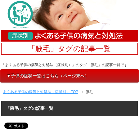
「腋毛」タグの記事一覧
「よくある子供の病気と対処法（症状別）」のタグ「腋毛」の記事一覧です
▼子供の症状一覧はこちら（ページ末へ）
よくある子供の病気と対処法（症状別） TOP
腋毛
「腋毛」タグの記事一覧