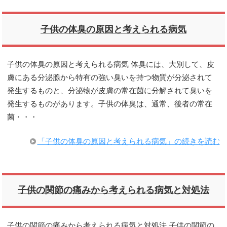
子供の体臭の原因と考えられる病気
子供の体臭の原因と考えられる病気 体臭には、大別して、皮
膚にある分泌腺から特有の強い臭いを持つ物質が分泌されて
発生するものと、分泌物が皮膚の常在菌に分解されて臭いを
発生するものがあります。子供の体臭は、通常、後者の常在
菌・・・
「子供の体臭の原因と考えられる病気」の続きを読む
子供の関節の痛みから考えられる病気と対処法
子供の関節の痛みから考えられる病気と対処法 子供の関節の