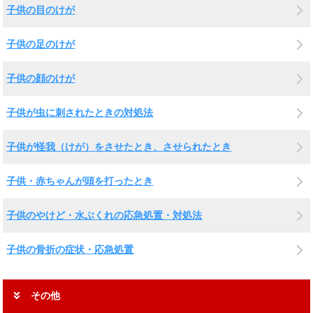
子供の目のけが
子供の足のけが
子供の顔のけが
子供が虫に刺されたときの対処法
子供が怪我（けが）をさせたとき、させられたとき
子供・赤ちゃんが頭を打ったとき
子供のやけど・水ぶくれの応急処置・対処法
子供の骨折の症状・応急処置
その他