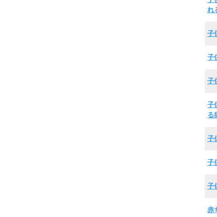
れ
子
子
子
子
る
子
子
子
赤