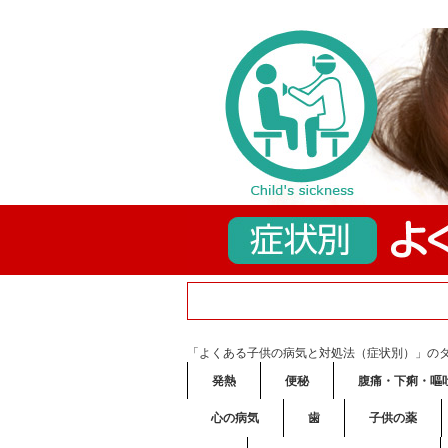
「よくある子供の病気と対処法（症状別）」の
発熱
便秘
腹痛・下痢・嘔
心の病気
歯
子供の薬