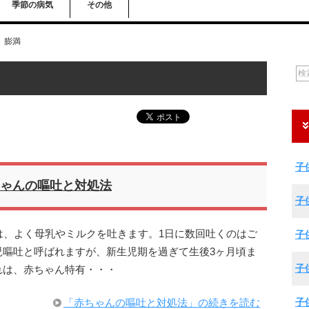
季節の病気
その他
膨満
子
ゃんの嘔吐と対処法
子
は、よく母乳やミルクを吐きます。1日に数回吐くのはご
子
児嘔吐と呼ばれますが、新生児期を過ぎて生後3ヶ月頃ま
子
れは、赤ちゃん特有・・・
子
「赤ちゃんの嘔吐と対処法」の続きを読む