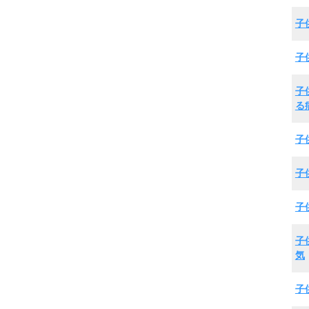
子
子
子
る
子
子
子
子
気
子