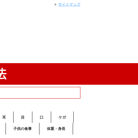
サイトマップ
耳
目
口
ケガ
子供の食事
体重・身長