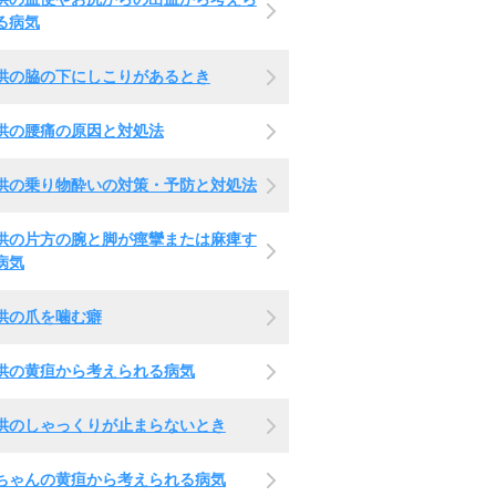
る病気
供の脇の下にしこりがあるとき
供の腰痛の原因と対処法
供の乗り物酔いの対策・予防と対処法
供の片方の腕と脚が痙攣または麻痺す
病気
供の爪を噛む癖
供の黄疸から考えられる病気
供のしゃっくりが止まらないとき
ちゃんの黄疸から考えられる病気