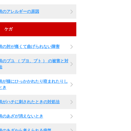
供のアレルギーの原因
ケガ
供の肘が痛くて曲げられない障害
供のブユ （ ブヨ、ブト ） の被害と対
法
供が猫にひっかかれたり咬まれたりし
とき
供がハチに刺されたときの対処法
供のあざが消えないとき
供のあざから考えられる病気