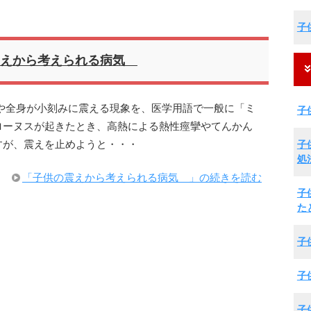
子
震えから考えられる病気
や全身が小刻みに震える現象を、医学用語で一般に「ミ
子
ローヌスが起きたとき、高熱による熱性痙攣やてんかん
子
すが、震えを止めようと・・・
処
「子供の震えから考えられる病気 」の続きを読む
子
た
子
子
子