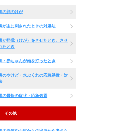
供の顔のけが
供が虫に刺されたときの対処法
供が怪我（けが）をさせたとき、させ
れたとき
供・赤ちゃんが頭を打ったとき
供のやけど・水ぶくれの応急処置・対
法
供の骨折の症状・応急処置
その他
供の血便やお尻からの出血から考えら