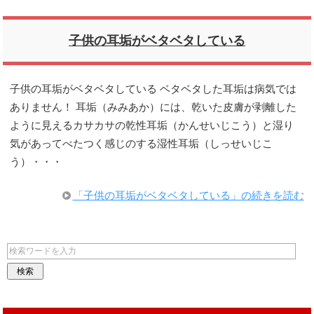
子供の耳垢がベタベタしている
子供の耳垢がベタベタしている ベタベタした耳垢は病気では
ありません！ 耳垢（みみあか）には、乾いた皮膚が剥離した
ように見えるカサカサの乾性耳垢（かんせいじこう）と湿り
気があってべたつく感じのする湿性耳垢（しっせいじこ
う）・・・
「子供の耳垢がベタベタしている」の続きを読む