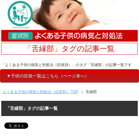
「舌縁部」タグの記事一覧
「よくある子供の病気と対処法（症状別）」のタグ「舌縁部」の記事一覧です
▼子供の症状一覧はこちら（ページ末へ）
よくある子供の病気と対処法（症状別） TOP
舌縁部
「舌縁部」タグの記事一覧