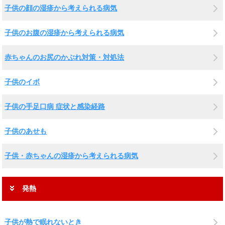
子供の顔の湿疹から考えられる病気
子供のお腹の湿疹から考えられる病気
赤ちゃんのお尻のかぶれ対策・対処法
子供のイボ
子供の手足口病 症状と感染経路
子供のあせも
子供・赤ちゃんの湿疹から考えられる病気
発熱
子供が熱で眠れないとき