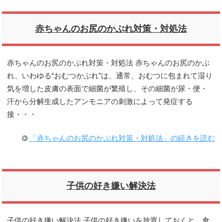
赤ちゃんのお尻のかぶれ対策・対処法
赤ちゃんのお尻のかぶれ対策・対処法 赤ちゃんのお尻のかぶ
れ、いわゆる“おむつかぶれ”は、通常、おむつに包まれて湿り
気を増した皮膚の表面で細菌が繁殖し、その細菌が尿・便・
汗から分解生成したアンモニアの刺激によって発症する
接・・・
「赤ちゃんのお尻のかぶれ対策・対処法」の続きを読む
子供の好き嫌い解決法
子供の好き嫌い解決法 子供の好き嫌いを放置しておくと、食