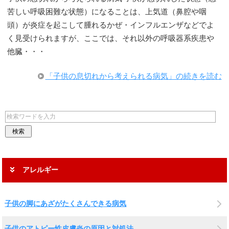
苦しい呼吸困難な状態）になることは、上気道（鼻腔や咽
頭）が炎症を起こして腫れるかぜ・インフルエンザなどでよ
く見受けられますが、ここでは、それ以外の呼吸器系疾患や
他臓・・・
「子供の息切れから考えられる病気」の続きを読む
アレルギー
子供の脚にあざがたくさんできる病気
子供のアトピー性皮膚炎の原因と対処法