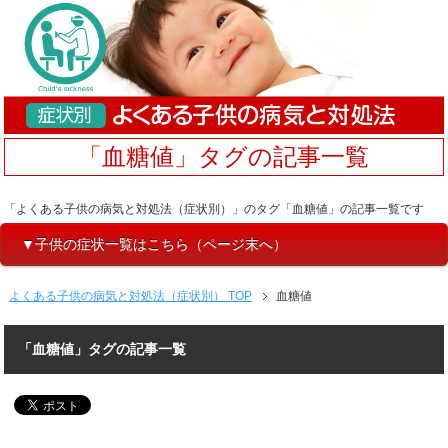
「血糖値」タグの記事一覧
「よくある子供の病気と対処法（症状別）」のタグ「血糖値」の記事一覧です
▼子供の症状一覧はこちら（ページ末へ）
よくある子供の病気と対処法（症状別） TOP
血糖値
「血糖値」タグの記事一覧