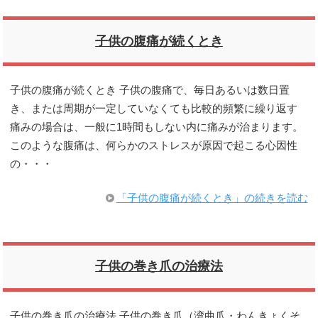
子供の腹痛が続くとき
子供の腹痛が続くとき 子供の腹痛で、毎日あるいは数日置
き、または周期が一定していなくても比較的頻繁に繰り返す
痛みの場合は、一般に1時間もしない内に痛みが治まります。
このような腹痛は、何らかのストレスが原因で起こる心因性
の・・・
「子供の腹痛が続くとき」の続きを読む
子供の巻き爪の治療法
子供の巻き爪の治療法 子供の巻き爪（湾曲爪・わんきょくそ