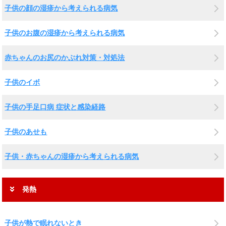
子供の顔の湿疹から考えられる病気
子供のお腹の湿疹から考えられる病気
赤ちゃんのお尻のかぶれ対策・対処法
子供のイボ
子供の手足口病 症状と感染経路
子供のあせも
子供・赤ちゃんの湿疹から考えられる病気
発熱
子供が熱で眠れないとき