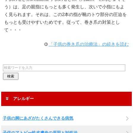
う）は、足の親指にもっとも多く発生し、次いで小指にもよ
く見られます。それは、この2本の指が靴のトウ部分の圧迫を
もっとも受けやすいためです。従って、巻き爪の対策とし
て・・・
「子供の巻き爪の治療法」の続きを読む
アレルギー
子供の脚にあざがたくさんできる病気
子供のアトピー性皮膚炎の原因と対処法