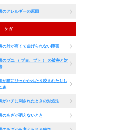
供のアレルギーの原因
ケガ
供の肘が痛くて曲げられない障害
供のブユ （ ブヨ、ブト ） の被害と対
法
供が猫にひっかかれたり咬まれたりし
とき
供がハチに刺されたときの対処法
供のあざが消えないとき
供のあざから考えられる病気