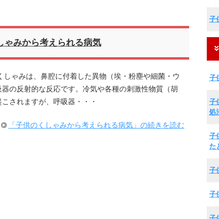
子
しゃみから考えられる病気
くしゃみは、鼻腔に付着した異物（埃・粉塵や細菌・ウ
子
吸器の反射的な反応です。冷気や各種の刺激性物質（胡
子
起こされますが、呼吸器・・・
処
「子供のくしゃみから考えられる病気」の続きを読む
子
た
子
子
子