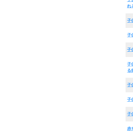
れ
子
子
子
子
る
子
子
子
赤