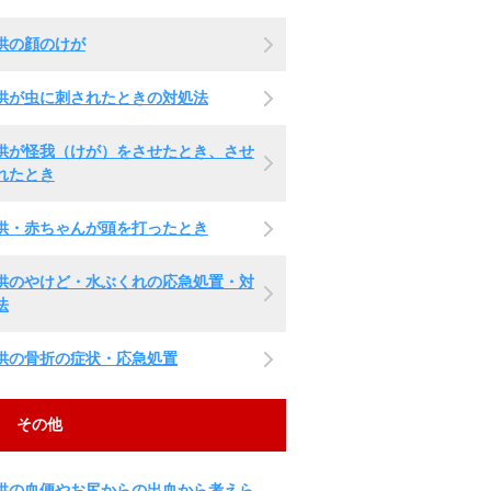
供の顔のけが
供が虫に刺されたときの対処法
供が怪我（けが）をさせたとき、させ
れたとき
供・赤ちゃんが頭を打ったとき
供のやけど・水ぶくれの応急処置・対
法
供の骨折の症状・応急処置
その他
供の血便やお尻からの出血から考えら