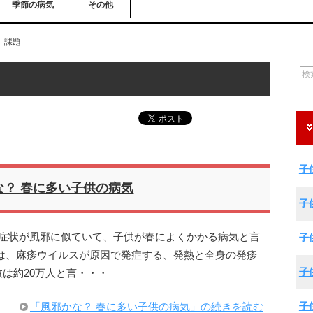
季節の病気
その他
課題
子
な？ 春に多い子供の病気
子
期症状が風邪に似ていて、子供が春によくかかる病気と言
子
は、麻疹ウイルスが原因で発症する、発熱と全身の発疹
子
は約20万人と言・・・
子
「風邪かな？ 春に多い子供の病気」の続きを読む