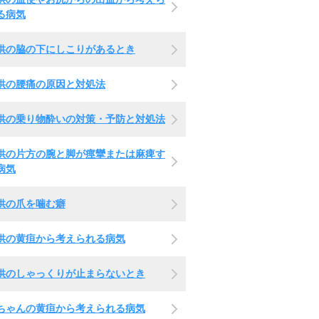
る病気
供の脇の下にしこりがあるとき
供の腰痛の原因と対処法
供の乗り物酔いの対策・予防と対処法
供の片方の腕と脚が痙攣または麻痺す
病気
供の爪を噛む癖
供の黄疸から考えられる病気
供のしゃっくりが止まらないとき
ちゃんの黄疸から考えられる病気