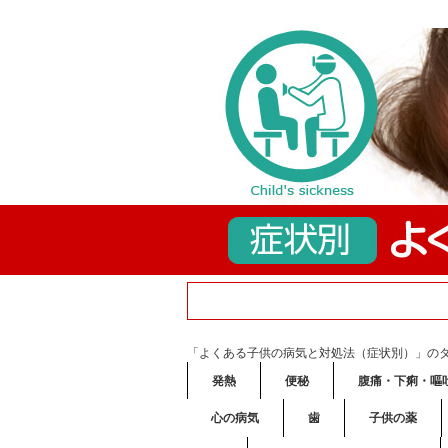
「よくある子供の病気と対処法（症状別）」の
発熱
便秘
腹痛・下痢・嘔
心の病気
歯
子供の薬