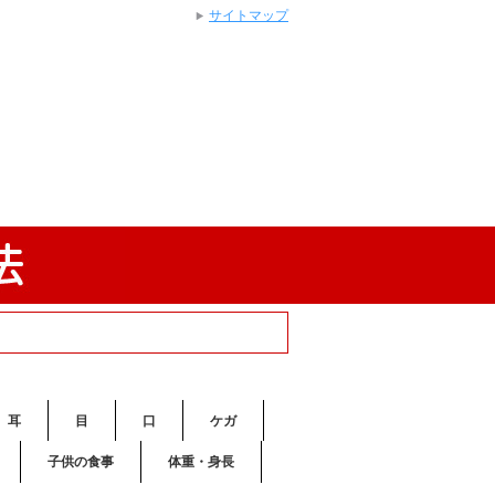
サイトマップ
耳
目
口
ケガ
子供の食事
体重・身長