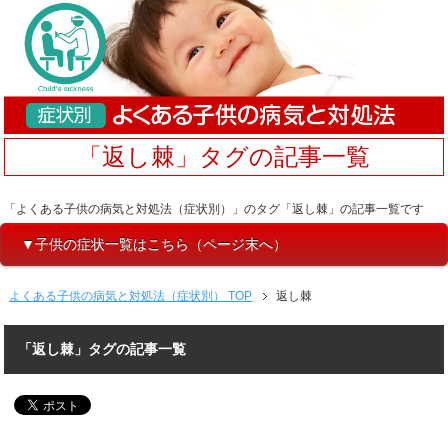
「返し棘」タグの記事一覧
「よくある子供の病気と対処法（症状別）」のタグ「返し棘」の記事一覧です
▼子供の症状一覧はこちら（ページ末へ）
よくある子供の病気と対処法（症状別） TOP
返し棘
「返し棘」タグの記事一覧