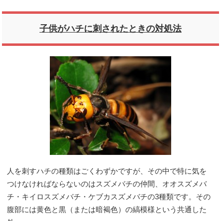
子供がハチに刺されたときの対処法
人を刺すハチの種類はごくわずかですが、その中で特に気を
つけなければならないのはスズメバチの仲間、オオスズメバ
チ・キイロスズメバチ・ケブカスズメバチの3種類です。その
腹部には黄色と黒（または暗褐色）の縞模様という共通した