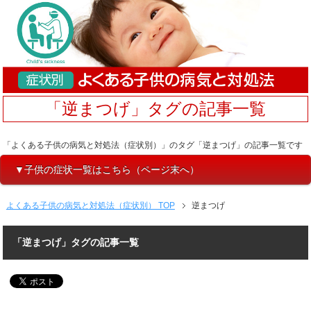
「逆まつげ」タグの記事一覧
「よくある子供の病気と対処法（症状別）」のタグ「逆まつげ」の記事一覧です
▼子供の症状一覧はこちら（ページ末へ）
よくある子供の病気と対処法（症状別） TOP
逆まつげ
「逆まつげ」タグの記事一覧