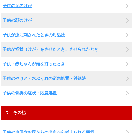
子供の足のけが
子供の顔のけが
子供が虫に刺されたときの対処法
子供が怪我（けが）をさせたとき、させられたとき
子供・赤ちゃんが頭を打ったとき
子供のやけど・水ぶくれの応急処置・対処法
子供の骨折の症状・応急処置
その他
子供の血便やお尻からの出血から考えられる病気