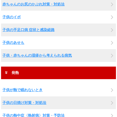
赤ちゃんのお尻のかぶれ対策・対処法
子供のイボ
子供の手足口病 症状と感染経路
子供のあせも
子供・赤ちゃんの湿疹から考えられる病気
発熱
子供が熱で眠れないとき
子供の日焼け対策・対処法
子供の熱中症〈熱射病〉対策・予防法