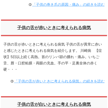
「子供の巻き爪の原因・痛み」の続きを読む
子供の舌が赤いときに考えられる病気
子供の舌が赤いときに考えられる病気 子供の舌が異常に赤い
と感じたときに考えられる病気を紹介します。 川崎病 【症
状】5日以上続く高熱。首のリンパ節の腫れ・痛み。いちご
舌、唇・口腔粘膜・両眼の充血。手の平・足裏全体の赤く
硬・・・
「子供の舌が赤いときに考えられる病気」の続きを読む
子供の舌が白いときに考えられる病気