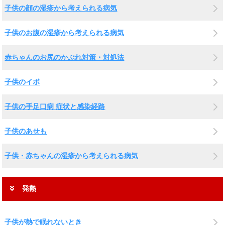
子供の顔の湿疹から考えられる病気
子供のお腹の湿疹から考えられる病気
赤ちゃんのお尻のかぶれ対策・対処法
子供のイボ
子供の手足口病 症状と感染経路
子供のあせも
子供・赤ちゃんの湿疹から考えられる病気
発熱
子供が熱で眠れないとき