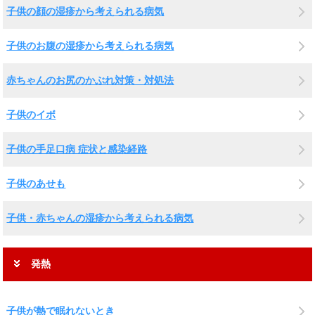
子供の顔の湿疹から考えられる病気
子供のお腹の湿疹から考えられる病気
赤ちゃんのお尻のかぶれ対策・対処法
子供のイボ
子供の手足口病 症状と感染経路
子供のあせも
子供・赤ちゃんの湿疹から考えられる病気
発熱
子供が熱で眠れないとき