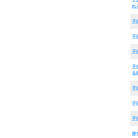
れ
子
子
子
子
る
子
子
子
赤