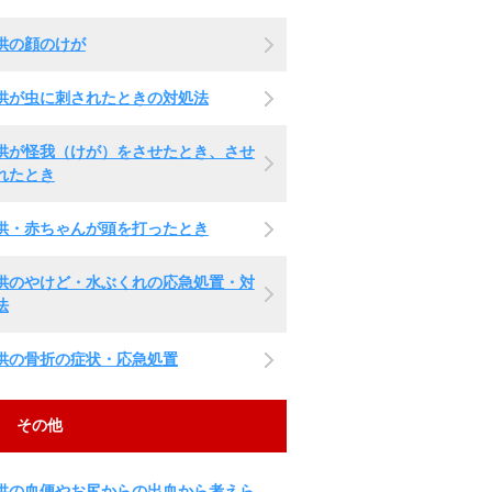
供の顔のけが
供が虫に刺されたときの対処法
供が怪我（けが）をさせたとき、させ
れたとき
供・赤ちゃんが頭を打ったとき
供のやけど・水ぶくれの応急処置・対
法
供の骨折の症状・応急処置
その他
供の血便やお尻からの出血から考えら