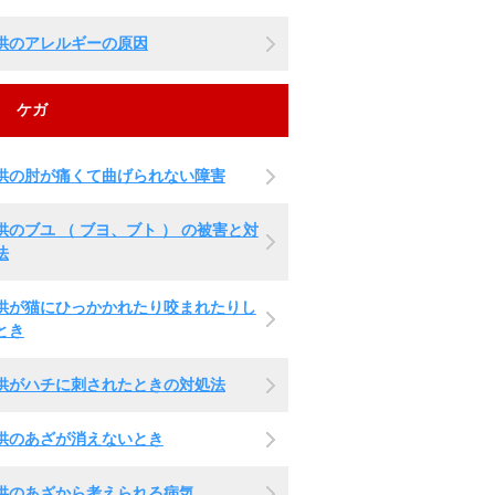
供のアレルギーの原因
ケガ
供の肘が痛くて曲げられない障害
供のブユ （ ブヨ、ブト ） の被害と対
法
供が猫にひっかかれたり咬まれたりし
とき
供がハチに刺されたときの対処法
供のあざが消えないとき
供のあざから考えられる病気