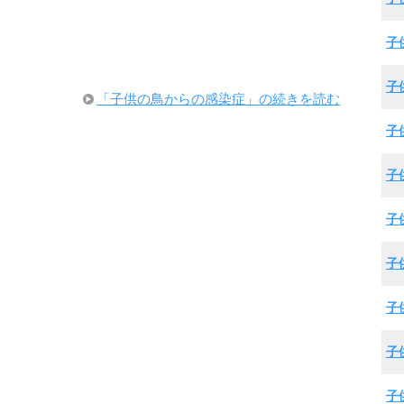
子
子
「子供の鳥からの感染症」の続きを読む
子
子
子
子
子
子
子