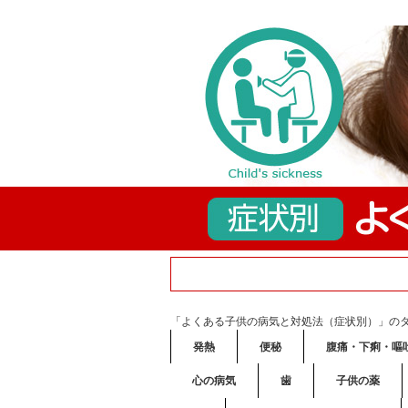
「よくある子供の病気と対処法（症状別）」の
発熱
便秘
腹痛・下痢・嘔
心の病気
歯
子供の薬