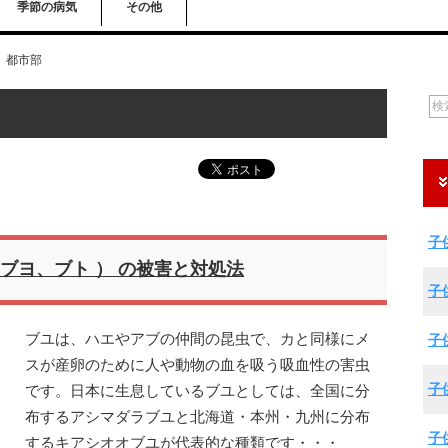
季節の病気
その他
都市部
子
 ブヨ、ブト ） の被害と対処法
子
ブユは、ハエやアブの仲間の昆虫で、カと同様にメ
子
スが産卵のために人や動物の血を吸う吸血性の害虫
子
です。日本に生息しているブユとしては、全国に分
布するアシマダラブユと北海道・本州・九州に分布
子
するキアシオオブユが代表的な種類です・・・