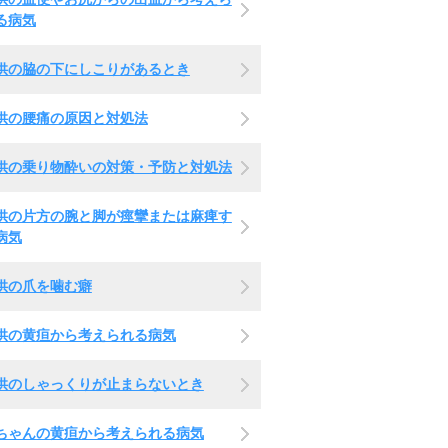
る病気
供の脇の下にしこりがあるとき
供の腰痛の原因と対処法
供の乗り物酔いの対策・予防と対処法
供の片方の腕と脚が痙攣または麻痺す
病気
供の爪を噛む癖
供の黄疸から考えられる病気
供のしゃっくりが止まらないとき
ちゃんの黄疸から考えられる病気