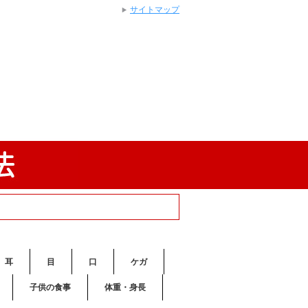
サイトマップ
耳
目
口
ケガ
子供の食事
体重・身長