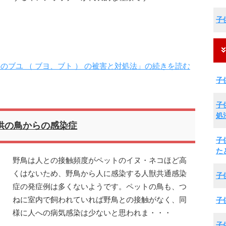
子
のブユ （ ブヨ、ブト ） の被害と対処法」の続きを読む
子
子
処
供の鳥からの感染症
子
た
野鳥は人との接触頻度がペットのイヌ・ネコほど高
くはないため、野鳥から人に感染する人獣共通感染
子
症の発症例は多くないようです。ペットの鳥も、つ
ねに室内で飼われていれば野鳥との接触がなく、同
子
様に人への病気感染は少ないと思われま・・・
子