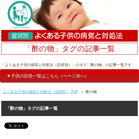
「酢の物」タグの記事一覧
「よくある子供の病気と対処法（症状別）」のタグ「酢の物」の記事一覧です
▼子供の症状一覧はこちら（ページ末へ）
よくある子供の病気と対処法（症状別） TOP
酢の物
「酢の物」タグの記事一覧