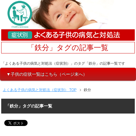
「鉄分」タグの記事一覧
「よくある子供の病気と対処法（症状別）」のタグ「鉄分」の記事一覧です
▼子供の症状一覧はこちら（ページ末へ）
よくある子供の病気と対処法（症状別） TOP
鉄分
「鉄分」タグの記事一覧