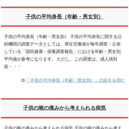
子供の平均身長（年齢・男女別）
子供の平均身長（年齢・男女別） 子供の平均身長に関する公
的機関の調査データとしては、厚生労働省が毎年調査・公表
している「国民健康・栄養調査報告」における年齢・男女別
平均値が参考になります。 ただし、この調査は、成人病対
策・・・
「子供の平均身長（年齢・男女別）」の続きを読む
子供の喉の痛みから考えられる病気
子供の喉の痛みから考えられる病気 子供の喉の痛みから考え