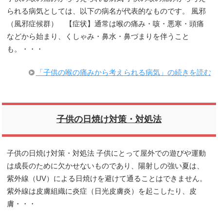
られる病気としては、以下の病名が代表的なものです。 風邪
（風邪症候群） 【症状】通常は喉の痛み・咳・悪寒・頭痛
などから始まり、くしゃみ・鼻水・鼻づまりを伴うこと
も。・・・
「子供の喉の痛みから考えられる病気」の続きを読む
子供の日焼け対策・対処法
子供の日焼け対策・対処法 子供にとって屋外での遊びや運動
は成長のために欠かせないものであり、陽射しの強い夏は、
紫外線（UV）による日焼けを避けて通ることはできません。
紫外線は皮膚組織に炎症（日光皮膚炎）を起こしたり、皮
膚・・・