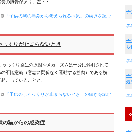
縦長の胸骨があり、左・・・
子
「子供の胸の痛みから考えられる病気」の続きを読む
子
子
ゃっくりが止まらないとき
ら
子
しゃっくり発生の原因やメカニズムは十分に解明されて
めの不随意筋（意志に関係なく運動する筋肉）である横
子
て起こっていることと、・・・
処
「子供のしゃっくりが止まらないとき」の続きを読む
子
供の猫からの感染症
子