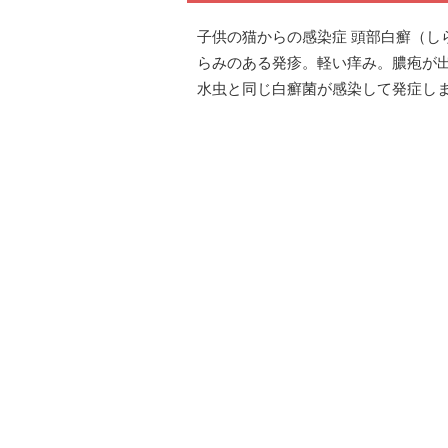
子供の猫からの感染症 頭部白癬（し
らみのある発疹。軽い痒み。膿疱が
水虫と同じ白癬菌が感染して発症し