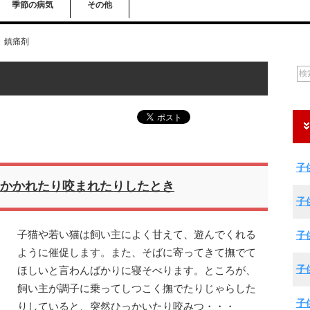
季節の病気
その他
鎮痛剤
子
かかれたり咬まれたりしたとき
子
子猫や若い猫は飼い主によく甘えて、遊んでくれる
子
ように催促します。また、そばに寄ってきて撫でて
子
ほしいと言わんばかりに寝そべります。ところが、
飼い主が調子に乗ってしつこく撫でたりじゃらした
子
りしていると、突然ひっかいたり咬みつ・・・