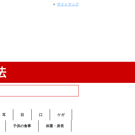
サイトマップ
耳
目
口
ケガ
子供の食事
体重・身長