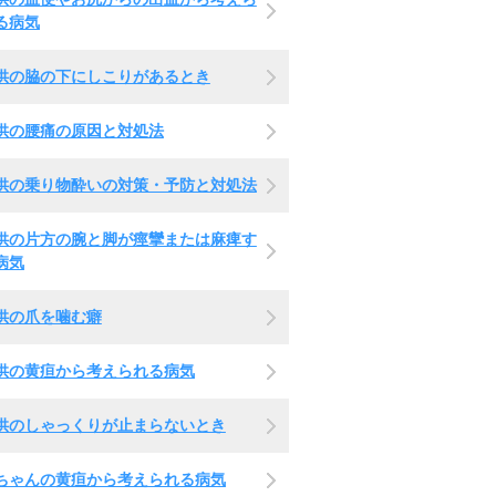
る病気
供の脇の下にしこりがあるとき
供の腰痛の原因と対処法
供の乗り物酔いの対策・予防と対処法
供の片方の腕と脚が痙攣または麻痺す
病気
供の爪を噛む癖
供の黄疸から考えられる病気
供のしゃっくりが止まらないとき
ちゃんの黄疸から考えられる病気