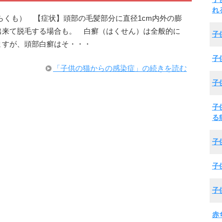
れ
らくも） 【症状】頭部の毛髪部分に直径1cm内外の膨
出来て脱毛する場合も。 白癬（はくせん）は全般的に
子
ますが、頭部白癬はそ・・・
子
「子供の猫からの感染症」の続きを読む
子
子
る
子
子
子
赤