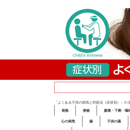
「よくある子供の病気と対処法（症状別）」の
発熱
便秘
腹痛・下痢・嘔
心の病気
歯
子供の薬