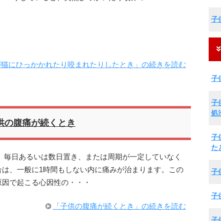
子
が猫にひっかかれたり咬まれたりしたとき」の続きを読む
子
子
処
供の腹痛が続くとき
子
た
、毎日あるいは数日置き、または周期が一定していなく
合は、一般に1時間もしない内に痛みが治まります。この
子
原因で起こる心因性の・・・
子
「子供の腹痛が続くとき」の続きを読む
子