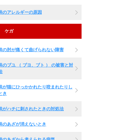
供のアレルギーの原因
ケガ
供の肘が痛くて曲げられない障害
供のブユ （ ブヨ、ブト ） の被害と対
法
供が猫にひっかかれたり咬まれたりし
とき
供がハチに刺されたときの対処法
供のあざが消えないとき
供のあざから考えられる病気