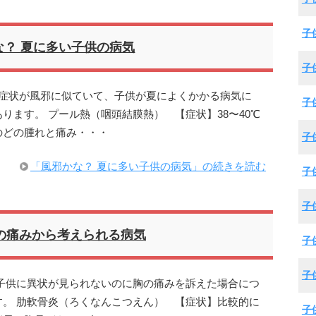
子
な？ 夏に多い子供の病気
子
期症状が風邪に似ていて、子供が夏によくかかる病気に
子
ります。 プール熱（咽頭結膜熱） 【症状】38〜40℃
のどの腫れと痛み・・・
子
「風邪かな？ 夏に多い子供の病気」の続きを読む
子
子
の痛みから考えられる病気
子
子
子供に異状が見られないのに胸の痛みを訴えた場合につ
。 肋軟骨炎（ろくなんこつえん） 【症状】比較的に
子