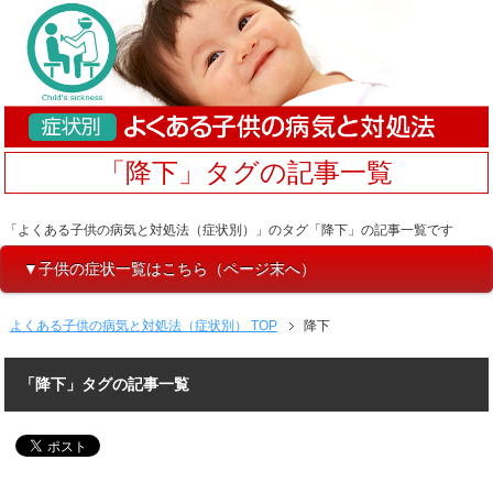
「降下」タグの記事一覧
「よくある子供の病気と対処法（症状別）」のタグ「降下」の記事一覧です
▼子供の症状一覧はこちら（ページ末へ）
よくある子供の病気と対処法（症状別） TOP
降下
「降下」タグの記事一覧